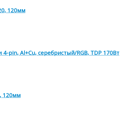
20, 120мм
 4-pin, Al+Cu, серебристый/RGB, TDP 170Вт
, 120мм