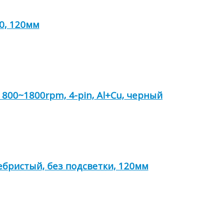
0, 120мм
800~1800rpm, 4-pin, Al+Cu, черный
ребристый, без подсветки, 120мм