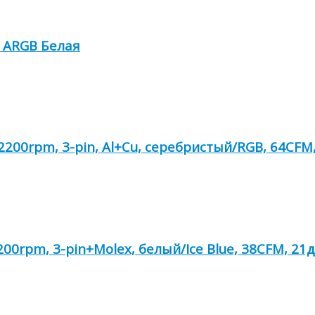
0 ARGB Белая
200rpm, 3-pin, Al+Cu, серебристый/RGB, 64CFM, 
00rpm, 3-pin+Molex, белый/Ice Blue, 38CFM, 21